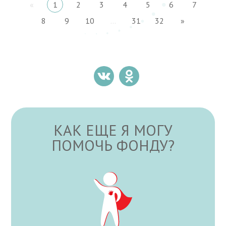
«
1
2
3
4
5
6
7
8
9
10
...
31
32
»
КАК ЕЩЕ Я МОГУ
ПОМОЧЬ ФОНДУ?