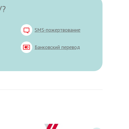
У?
SMS-пожертвование
Банковский перевод