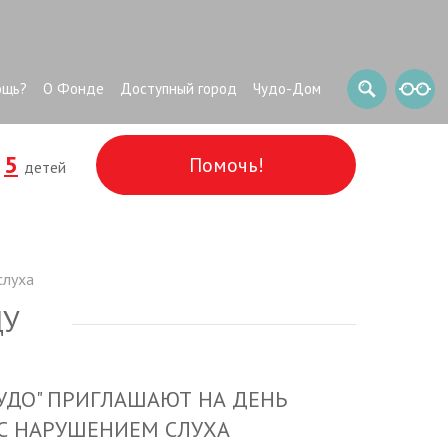
ощь?
О Фонде
Доступный город
Чудо-Дом
5
Помочь!
и
детей
слуха
ДУ
ДО" ПРИГЛАШАЮТ НА ДЕНЬ
С НАРУШЕНИЕМ СЛУХА